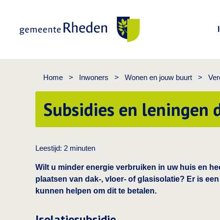
Gemeente Rheden
Home
>
Inwoners
>
Wonen en jouw buurt
>
Ver
Subsidies en leningen
Leestijd:
2
minuten
Wilt u minder energie verbruiken in uw huis en hee
plaatsen van dak-, vloer- of glasisolatie? Er is ee
kunnen helpen om dit te betalen.
Isolatiesubsidie