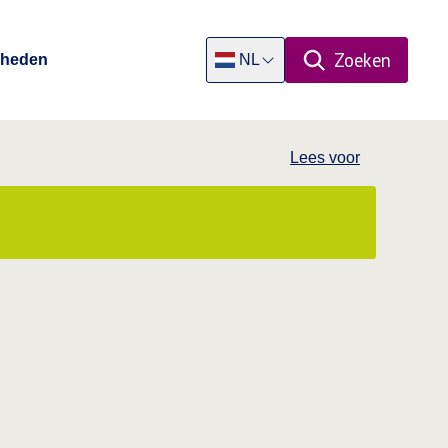
Zoeken
Rheden
NL
Open zoekpa
Dutch
Lees voor