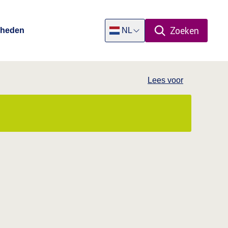
Zoeken
Rheden
NL
Open zoekpa
Dutch
Lees voor