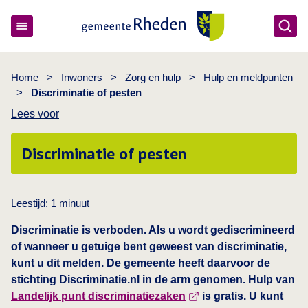
Ope
Gemeente Rheden
Home
>
Inwoners
>
Zorg en hulp
>
Hulp en meldpunten
>
Discriminatie of pesten
Lees voor
Discriminatie of pesten
Leestijd:
1
minuut
Discriminatie is verboden. Als u wordt gediscrimineerd
of wanneer u getuige bent geweest van discriminatie,
kunt u dit melden. De gemeente heeft daarvoor de
stichting Discriminatie.nl in de arm genomen. Hulp van
Landelijk punt discriminatiezaken
is gratis. U kunt