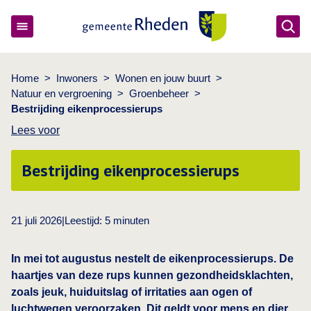
Ope
Gemeente Rheden
Home
>
Inwoners
>
Wonen en jouw buurt
>
Natuur en vergroening
>
Groenbeheer
>
Bestrijding eikenprocessierups
Lees voor
Bestrijding eikenprocessierups
21 juli 2026
|
Leestijd:
5
minuten
In mei tot augustus nestelt de eikenprocessierups. De
haartjes van deze rups kunnen gezondheidsklachten,
zoals jeuk, huiduitslag of irritaties aan ogen of
luchtwegen veroorzaken. Dit geldt voor mens en dier.