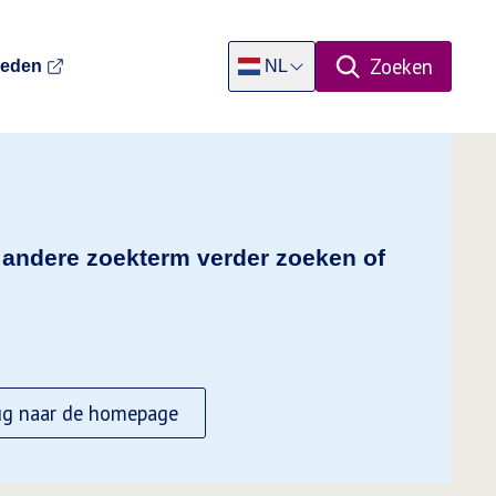
Zoeken
heden
NL
Open zoekpa
Dutch
n andere zoekterm verder zoeken of
ug naar de homepage