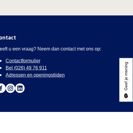
ontact
eeft u een vraag? Neem dan contact met ons op:
Contactformulier
Geef je mening
Bel (026) 49 76 911
Adressen en openingstijden
a naar Facebook (Deze link opent in een nieuw tabblad)
Ga naar Instagram (Deze link opent in een nieuw tabblad)
Ga naar LinkedIn (Deze link opent in een nieuw tabblad