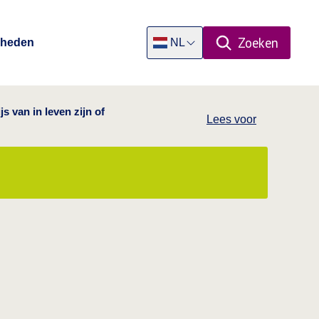
Zoeken
Rheden
NL
Open zoekpa
Dutch
s van in leven zijn of
Lees voor