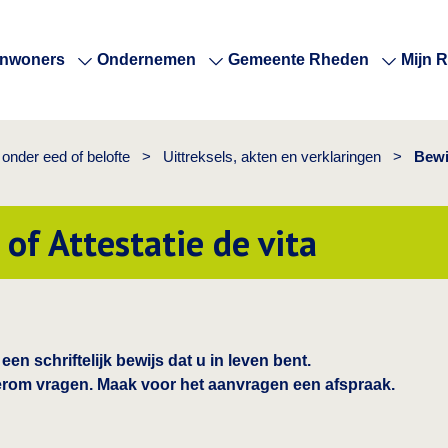
Inwoners
Ondernemen
Gemeente Rheden
Mijn 
nder eed of belofte
>
Uittreksels, akten en verklaringen
>
Bewij
 of Attestatie de vita
 een schriftelijk bewijs dat u in leven bent.
erom vragen. Maak voor het aanvragen een afspraak.