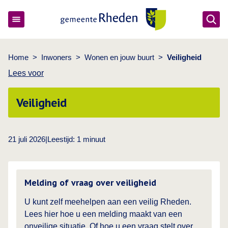
Ope
Gemeente Rheden
Home
>
Inwoners
>
Wonen en jouw buurt
>
Veiligheid
Lees voor
Veiligheid
21 juli 2026
|
Leestijd:
1
minuut
Lees meer over
Melding of vraag over veiligheid
U kunt zelf meehelpen aan een veilig Rheden.
Lees hier hoe u een melding maakt van een
onveilige situatie. Of hoe u een vraag stelt over