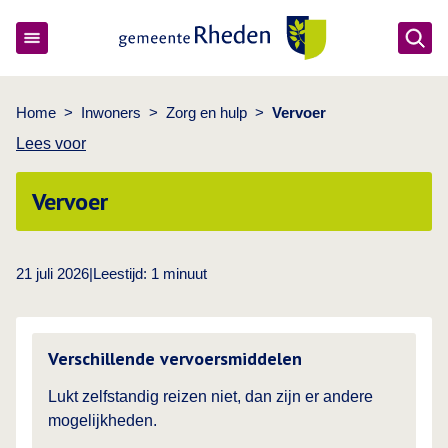
Ope
Gemeente Rheden
Home
>
Inwoners
>
Zorg en hulp
>
Vervoer
Lees voor
Vervoer
21 juli 2026
|
Leestijd:
1
minuut
Lees meer over
Verschillende vervoersmiddelen
Lukt zelfstandig reizen niet, dan zijn er andere
mogelijkheden.