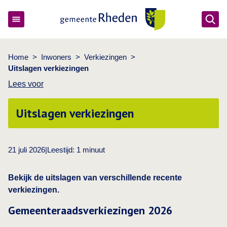
Ope
Gemeente Rheden
Home
>
Inwoners
>
Verkiezingen
>
Uitslagen verkiezingen
Lees voor
Uitslagen verkiezingen
21 juli 2026
|
Leestijd:
1
minuut
Bekijk de uitslagen van verschillende recente
verkiezingen.
Gemeenteraadsverkiezingen 2026