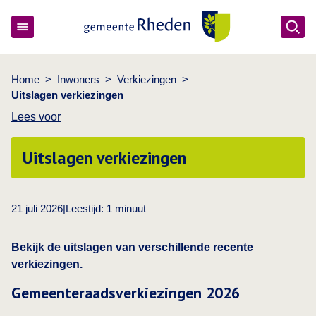
Ope
Gemeente Rheden
Home
>
Inwoners
>
Verkiezingen
>
Uitslagen verkiezingen
Lees voor
Uitslagen verkiezingen
21 juli 2026
|
Leestijd:
1
minuut
Bekijk de uitslagen van verschillende recente
verkiezingen.
Gemeenteraadsverkiezingen 2026