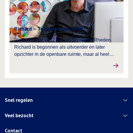
Richard – Teammanager IBOR
Richard werkt al 37 jaar bij gemeente Rheden.
Richard is begonnen als uitvoerder en later
opzichter in de openbare ruimte, maar al heel
lang werkzaam als teammanager, met name van
de buitendienst (Buurtbeheer) Daarna ook een
aantal jaren TM van integrale veiligheid geweest
en nu al enige jaren als manager Inrichting &
Beheer Openbare Ruimte. En toevallig woont hij
op steenworp afstand van ons huidige kantoor.
Snel regelen
Maar hoe komt het dat Richard al zo lang
werkzaam is bij gemeente Rheden?
Veel bezocht
Contact