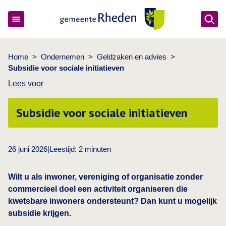
Ope
Gemeente Rheden
Home
>
Ondernemen
>
Geldzaken en advies
>
Subsidie voor sociale initiatieven
Lees voor
Subsidie voor sociale initiatieven
26 juni 2026
|
Leestijd:
2
minuten
Wilt u als inwoner, vereniging of organisatie zonder
commercieel doel een activiteit organiseren die
kwetsbare inwoners ondersteunt? Dan kunt u mogelijk
subsidie krijgen.