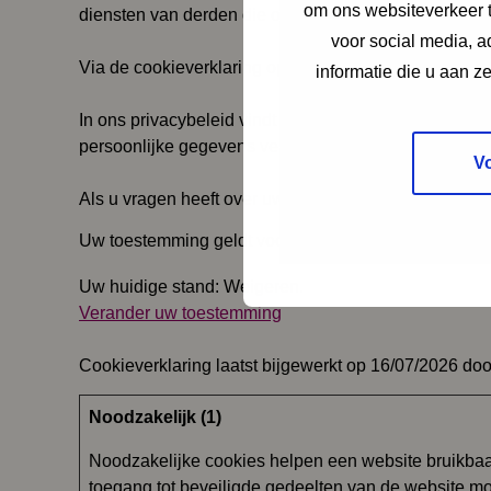
om ons websiteverkeer t
diensten van derden die op onze pagina's worden w
voor social media, 
Via de cookieverklaring op onze website kunt u uw t
informatie die u aan z
In ons privacybeleid vindt u meer informatie over wi
persoonlijke gegevens verwerken.
V
Als u vragen heeft over uw toestemming, vermeld dan
Uw toestemming geldt voor de volgende domeinen: 
Uw huidige stand: Weigeren.
Verander uw toestemming
Cookieverklaring laatst bijgewerkt op 16/07/2026 do
Noodzakelijk (1)
Noodzakelijke cookies helpen een website bruikbaar
toegang tot beveiligde gedeelten van de website m