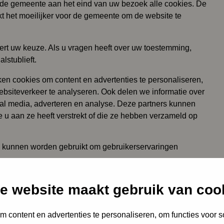
rt de gemeente aan het eind van uw bezoek alle cookies. De
akt het moeilijker voor de gemeente om de website te
ert uw keuze. Als u vragen heeft over uw toestemming,
lstublieft.
en cookies om content en advertenties te personaliseren,
ebsiteverkeer te analyseren. Ook delen we informatie over
ial media, adverteren en analyse. Deze partners kunnen
u aan ze heeft verstrekt of die ze hebben verzameld op
es kunnen worden gebruikt om gebruikerservaringen
aan als ze strikt noodzakelijk zijn voor het gebruik van
e website maakt gebruik van coo
e uw toestemming nodig.
 content en advertenties te personaliseren, om functies voor s
en cookies. Sommige cookies worden geplaatst door