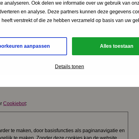
e analyseren. Ook delen we informatie over uw gebruik van onz
eergegeven.
adverteren en analyse. Deze partners kunnen deze gegevens c
oestemming op elk moment wijzigen of intrekken.
e heeft verstrekt of die ze hebben verzameld op basis van uw ge
e we zijn, hoe u contact met ons kunt opnemen en hoe we
oorkeuren aanpassen
Alles toestaan
 het ID en de datum van de toestemming alstublieft.
Details tonen
gemeenteraad.rheden.nl
or
Cookiebot
:
der te maken, door basisfuncties als paginanavigatie en
ogelijk te maken. Zonder deze cookies kan de website