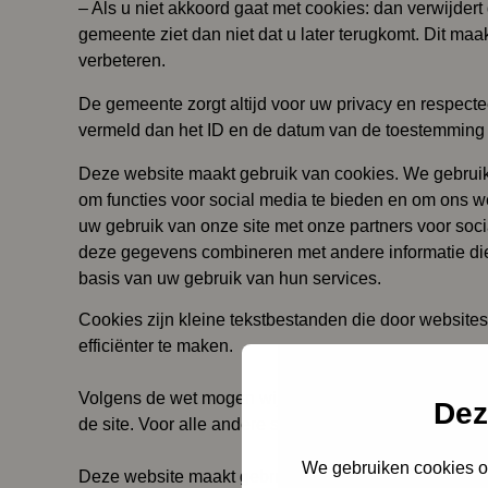
– Als u niet akkoord gaat met cookies: dan verwijde
gemeente ziet dan niet dat u later terugkomt. Dit ma
verbeteren.
De gemeente zorgt altijd voor uw privacy en respecte
vermeld dan het ID en de datum van de toestemming a
Deze website maakt gebruik van cookies. We gebruik
om functies voor social media te bieden en om ons w
uw gebruik van onze site met onze partners voor soc
deze gegevens combineren met andere informatie die 
basis van uw gebruik van hun services.
Cookies zijn kleine tekstbestanden die door websit
efficiënter te maken.
Volgens de wet mogen wij cookies op uw apparaat opsl
Dez
de site. Voor alle andere soorten cookies hebben w
We gebruiken cookies om
Deze website maakt gebruik van verschillende soort