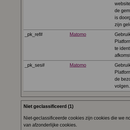
website
de gemi
is door
zijn ge
_pk_ref#
Matomo
Gebruik
Platfor
te iden
afkomst
_pk_ses#
Matomo
Gebruik
Platfo
de bezo
volgen.
Niet geclassificeerd (1)
Niet-geclassificeerde cookies zijn cookies die we n
van afzonderlijke cookies.