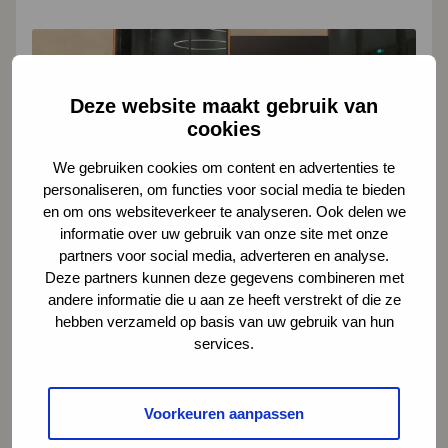
één partij schrijft een column. Verder staan er
twee artikelen op de pagina die gaan over hoe
Lees meer over Nieuwe gemeenteraad geïnstalleerd
de...
Deze website maakt gebruik van
cookies
We gebruiken cookies om content en advertenties te
personaliseren, om functies voor social media te bieden
en om ons websiteverkeer te analyseren. Ook delen we
informatie over uw gebruik van onze site met onze
Nieuwe gemeenteraad geïnstalleerd
partners voor social media, adverteren en analyse.
Deze partners kunnen deze gegevens combineren met
29 april 2026
andere informatie die u aan ze heeft verstrekt of die ze
Woensdagavond 1 april is de nieuwe
hebben verzameld op basis van uw gebruik van hun
gemeenteraad van Rheden officieel
services.
geïnstalleerd. Daarmee starten 27 raadsleden
aan een nieuwe raadsperiode van 4 jaar. De raad
Voorkeuren aanpassen
bestaat nu uit 10 verschillende partijen, met drie
nieuwkomers: Volt, Partij voor de Dieren en