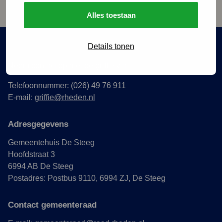
50PLUS. Installatie gemeenteraad...
Alles toestaan
Details tonen
Vragen?
Neem contact op met de griffie via:
Telefoonnummer: (026) 49 76 911
E-mail:
griffie@rheden.nl
Adresgegevens
Gemeentehuis De Steeg
Hoofdstraat 3
6994 AB De Steeg
Postadres: Postbus 9110, 6994 ZJ, De Steeg
Contact gemeenteraad