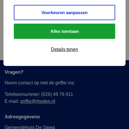
Voorkeuren aanpassen
Bekijk alle vergaderingen van de
gemeenteraad!
Alles toestaan
Uitzending bekijken
Details tonen
Vragen?
Neem contact op met de griffie via:
Telefoonnummer: (026) 49 76 911
E-mail:
griffie@rheden.nl
Adresgegevens
Gemeentehuis De Steeg