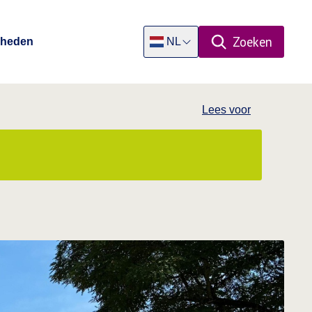
Zoeken
Rheden
NL
Open zoekpa
Dutch
Lees voor