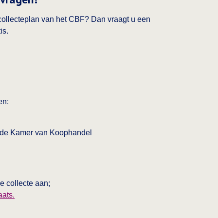
ke collecteplan van het CBF? Dan vraagt u een
is.
en:
ij de Kamer van Koophandel
e collecte aan;
This link opens in a new tab
aats.