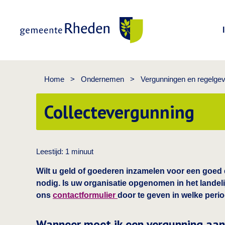
Gemeente Rheden
Home
>
Ondernemen
>
Vergunningen en regelgev
Collectevergunning
Leestijd:
1
minuut
Wilt u geld of goederen inzamelen voor een goed
nodig. Is uw organisatie opgenomen in het landeli
ons
contactformulier
door te geven in welke period
Wanneer moet ik een vergunning aa