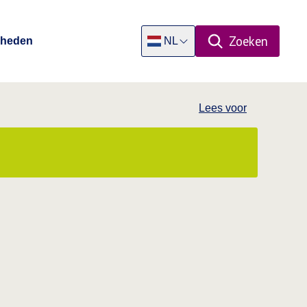
Zoeken
Rheden
NL
Open zoekpa
Dutch
Lees voor