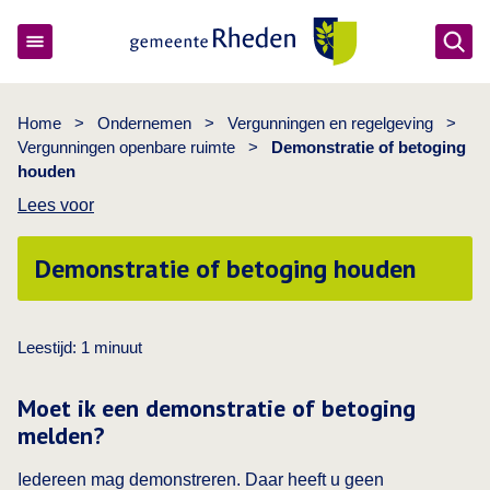
Ope
Gemeente Rheden
Home
>
Ondernemen
>
Vergunningen en regelgeving
>
Vergunningen openbare ruimte
>
Demonstratie of betoging
houden
Lees voor
Demonstratie of betoging houden
Leestijd:
1
minuut
Moet ik een demonstratie of betoging
melden?
Iedereen mag demonstreren. Daar heeft u geen