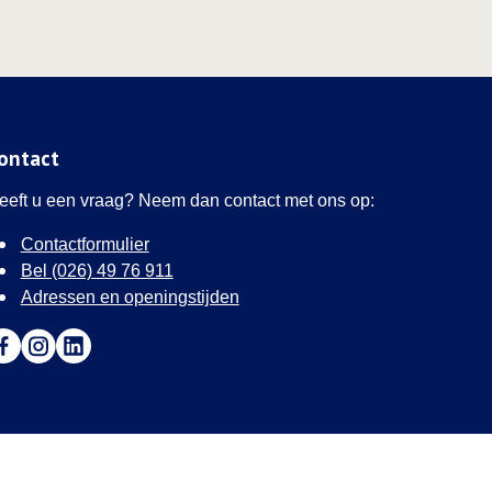
ontact
eeft u een vraag? Neem dan contact met ons op:
Contactformulier
Bel (026) 49 76 911
Adressen en openingstijden
a naar Facebook (Deze link opent in een nieuw tabblad)
Ga naar Instagram (Deze link opent in een nieuw tabblad)
Ga naar LinkedIn (Deze link opent in een nieuw tabblad