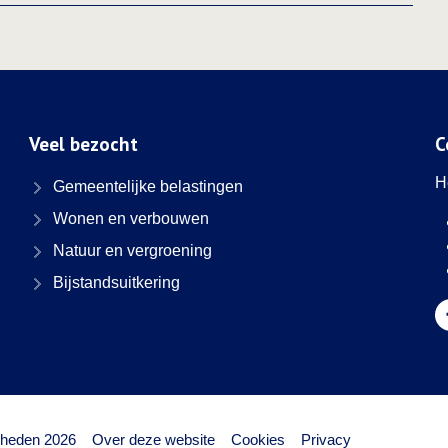
Veel bezocht
C
H
Gemeentelijke belastingen
Wonen en verbouwen
Natuur en vergroening
Bijstandsuitkering
G
heden 2026
Over deze website
Cookies
Privacy