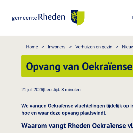
Gemeente Rheden
Home
>
Inwoners
>
Verhuizen en gezin
>
Nieu
Opvang van Oekraïense
21 juli 2026
|
Leestijd:
3
minuten
We vangen Oekraïense vluchtelingen tijdelijk op in
hoe en waar deze opvang plaatsvindt.
Waarom vangt Rheden Oekraïense vl