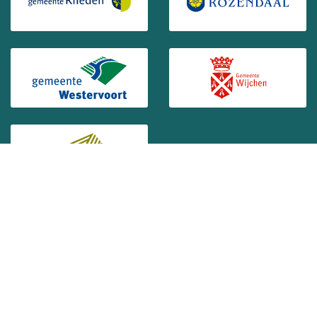
(Opent in een nieuw venster)
(Opent in ee
(Opent in een nieuw venster)
(Opent in ee
(Opent in een nieuw venster)
Groene Metropoolregio
Arnhem-Nijmegen
Volg
Volg
ons
ons