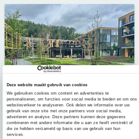
Deze website maakt gebruik van cookies
We gebruiken cookies om content en advertenties te
personaliseren, om functies voor social media te bieden en om ons
websiteverkeer te analyseren. Ook delen we informatie over uw
DATUM:
30 JULI 2026
gebruik van onze site met onze partners voor social media,
adverteren en analyse. Deze partners kunnen deze gegevens
Impactladder Bouw laat zien:
combineren met andere informatie die u aan ze heeft verstrekt of
circulair bouwen is mogelijk, maar
die ze hebben verzameld op basis van uw gebruik van hun
extra inzet blijft nodig
services.