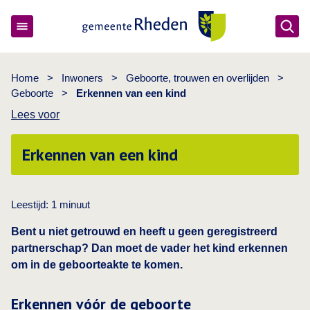
Ope
Gemeente Rheden
Home
>
Inwoners
>
Geboorte, trouwen en overlijden
>
Geboorte
>
Erkennen van een kind
Lees voor
Erkennen van een kind
Leestijd:
1
minuut
Bent u niet getrouwd en heeft u geen geregistreerd
partnerschap? Dan moet de vader het kind erkennen
om in de geboorteakte te komen.
Erkennen vóór de geboorte