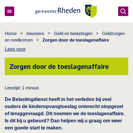
Ope
Gemeente Rheden
Home
>
Inwoners
>
Geld en belastingen
>
Geldzorgen
en rondkomen
>
Zorgen door de toeslagenaffaire
Lees voor
Zorgen door de toeslagenaffaire
Leestijd:
1
minuut
De Belastingdienst heeft in het verleden bij veel
ouders de kinderopvangtoeslag onterecht stopgezet
of teruggevraagd. Dit noemen we de toeslagenaffaire.
Is dit bij u gebeurd? Dan helpen wij u graag om weer
een goede start te maken.