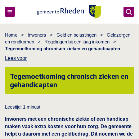
Ope
Gemeente Rheden
Home
>
Inwoners
>
Geld en belastingen
>
Geldzorgen
en rondkomen
>
Regelingen bij een laag inkomen
>
Tegemoetkoming chronisch zieken en gehandicapten
Lees voor
Tegemoetkoming chronisch zieken en
gehandicapten
Leestijd:
1
minuut
Inwoners met een chronische ziekte of een handicap
maken vaak extra kosten voor hun zorg. De gemeente
helpt u daarom met een geldbedrag. Dit noemen we de