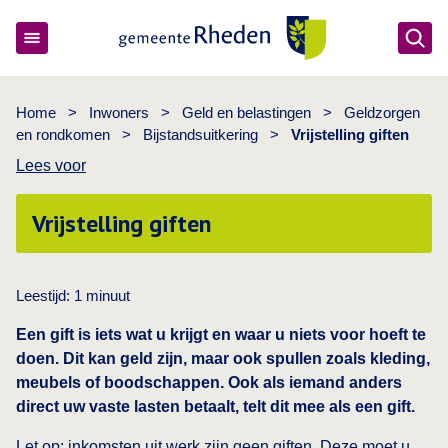
Ope
Gemeente Rheden
Home
>
Inwoners
>
Geld en belastingen
>
Geldzorgen
en rondkomen
>
Bijstandsuitkering
>
Vrijstelling giften
Lees voor
Vrijstelling giften
Leestijd:
1
minuut
Een gift is iets wat u krijgt en waar u niets voor hoeft te
doen. Dit kan geld zijn, maar ook spullen zoals kleding,
meubels of boodschappen. Ook als iemand anders
direct uw vaste lasten betaalt, telt dit mee als een gift.
Let op: inkomsten uit werk zijn geen giften. Deze moet u