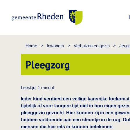
Gemeente Rheden
Home
>
Inwoners
>
Verhuizen en gezin
>
Jeug
Pleegzorg
Leestijd:
1
minuut
Ieder kind verdient een veilige kansrijke toekoms
tijdelijk of voor langere tijd niet in hun eigen ge
pleeggezin gezocht. Hier kunnen zij in een gewo
hebben voldoende aan een steuntje in de rug. O
mensen die hier iets in kunnen betekenen.