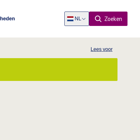
Zoeken
Rheden
NL
Open zoekpa
Dutch
Lees voor