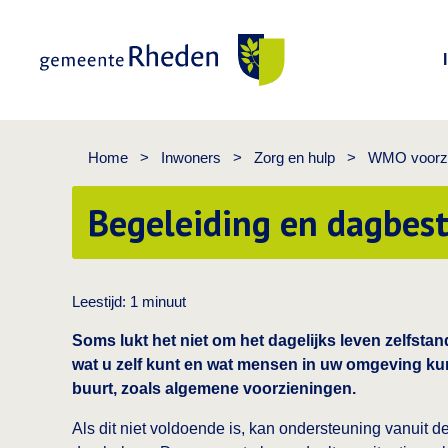
Gemeente Rheden
Home
>
Inwoners
>
Zorg en hulp
>
WMO voorzi
Begeleiding en dagbes
Leestijd:
1
minuut
Soms lukt het niet om het dagelijks leven zelfsta
wat u zelf kunt en wat mensen in uw omgeving ku
buurt, zoals algemene voorzieningen.
Als dit niet voldoende is, kan ondersteuning vanuit 