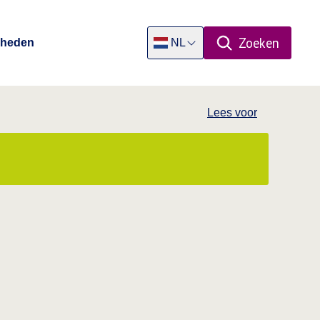
Zoeken
Rheden
NL
Open zoekpa
Dutch
Lees voor